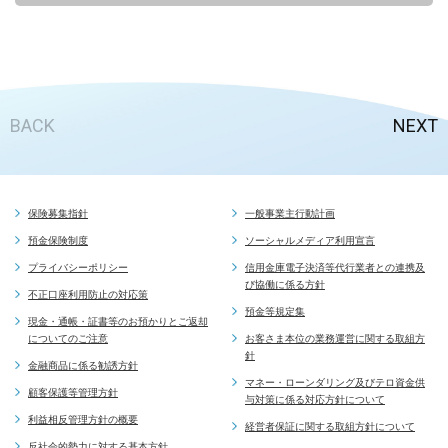
BACK
NEXT
保険募集指針
一般事業主行動計画
預金保険制度
ソーシャルメディア利用宣言
ATM手数料キ
マイカーローン
プライバシーポリシー
信用金庫電子決済等代行業者との連携及
Pay-easy
び協働に係る方針
百点満点（教育ローン）
不正口座利用防止の対応策
法人インターネ
預金等規定集
ＮＥＷ教育カードローン
現金・通帳・証書等のお預かりとご返却
個人インターネ
についてのご注意
お客さま本位の業務運営に関する取組方
たちばなカードローン
貸金庫サービス
針
金融商品に係る勧誘方針
スーパーきゃっする
年金受取口座ご
マネー・ローンダリング及びテロ資金供
顧客保護等管理方針
有担保住宅ローン
与対策に係る対応方針について
給与振込サービ
利益相反管理方針の概要
無担保住宅ローン
経営者保証に関する取組方針について
しんきんゼロネ
反社会的勢力に対する基本方針