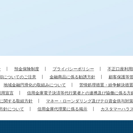
針
預金保険制度
プライバシーポリシー
不正口座利用
却についてのご注意
金融商品に係る勧誘方針
顧客保護等
地域金融円滑化の取組みについて
苦情処理措置・紛争解決措
利用宣言
信用金庫電子決済等代行業者との連携及び協働に係る方
に関する取組方針
マネー・ローンダリング及びテロ資金供与対
方針について
信用金庫代理業に係る掲示
カスタマーハラ