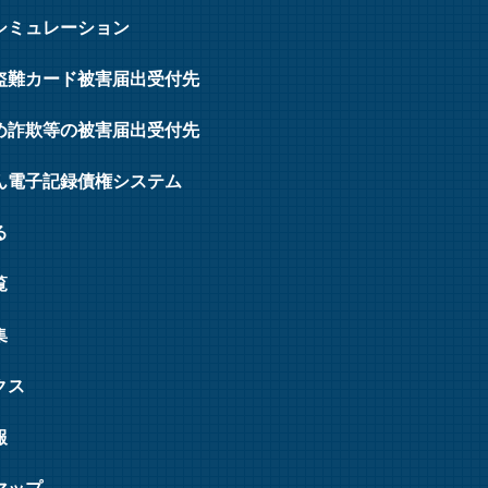
シミュレーション
盗難カード被害届出受付先
め詐欺等の被害届出受付先
ん電子記録債権システム
る
覧
集
クス
報