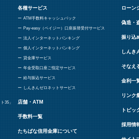
各種サービス
ローン
ATM手数料キャッシュバック
偽造・
Pay-easy（ペイジー）口座振替受付サービス
振り込
法人インターネットバンキング
個人インターネットバンキング
しんき
貸金庫サービス
そなえ
年金受取口座ご指定サービス
給与振込サービス
金利一
しんきんゼロネットサービス
リンク
店舗・ATM
ト35」
トピッ
手数料一覧
採用情
たちばな信用金庫について